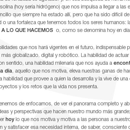
olina (hoy sería hidrógeno) que nos impulsa a llegar a las e
llo que siempre ha estado allí, pero que ha sido difícil de i
ad o una fortaleza que tenemos todos los seres humanos: 
 A LO QUE HACEMOS
o, como se denomina hoy en dí
bilidades que nos hará vigentes en el futuro, indispensable
ás globalizado, digital y robótico. La habilidad de actuar 
on sentido, una habilidad milenaria que nos ayuda a
encont
a día
, aquello que nos motiva, eleva nuestras ganas de ha
a habilidad que provee a quien la desarrolla y la vive de una
oyectos y los retos que la vida nos presenta.
tenemos de enfocarnos, de ver el panorama completo y abr
deas y perspectivas que hacen nuestro mundo más grande; 
der
hoy
lo que nos motiva y motiva a las personas a nuestro
n y satisfacer esa necesidad interna, de saber, consciente